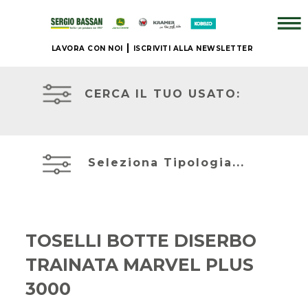
LAVORA CON NOI
ISCRIVITI ALLA NEWSLETTER
AZIENDA
TRATTORI
USATI
CERCA IL TUO USATO:
+
ATTREZZATURE
BRAND
USATE
Seleziona Tipologia...
NUOVO
MIETITREBBIE
+
USATE
TOSELLI BOTTE DISERBO
IL
TRAINATA MARVEL PLUS
TELESCOPICI
NOSTRO
ED
USATO
3000
ESCAVATORI