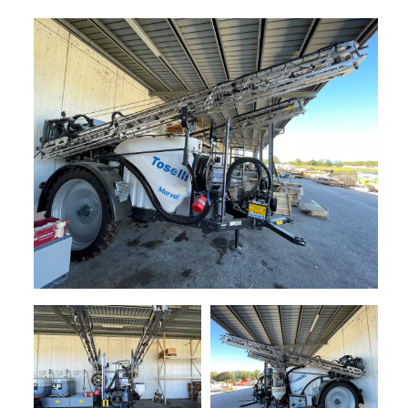
+
TRINCE
NOLEGGIO
+
TESTATE
PROMOZIONI
SERVIZI
POLVERIZZATORI
+
NEWS
GIARDINAGGIO
CONTATTI
ACCESSORI
E