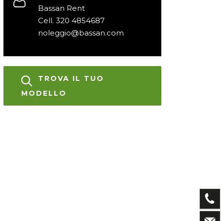
Bassan Rent
Cell. 320 4854687
noleggio@bassan.com
TROVA IL TUO
MODELLO