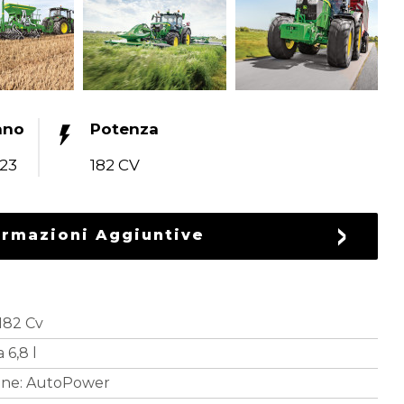
nno
Potenza
23
182 CV
ormazioni Aggiuntive
182 Cv
 6,8 l
ione: AutoPower