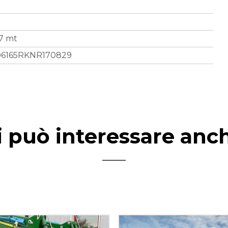
t
77 mt
1L06165RKNR170829
i può interessare anc