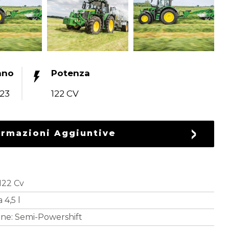
nno
Potenza
23
122 CV
ormazioni Aggiuntive
122 Cv
 4,5 l
one: Semi-Powershift