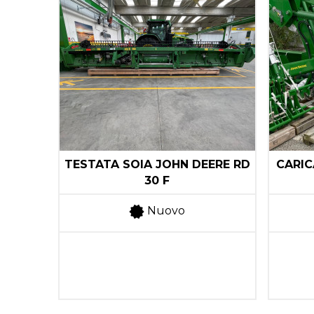
RICE
TESTATA SOIA JOHN DEERE RD
CARIC
R
30 F
Nuovo