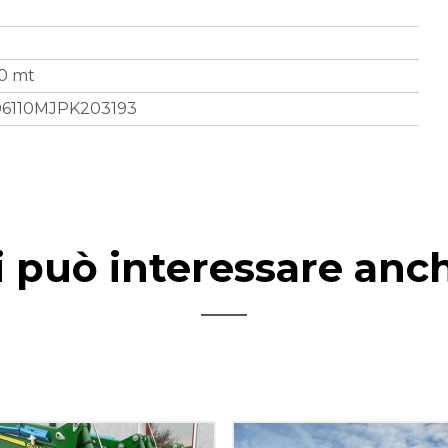
t
40 mt
L06110MJPK203193
i può interessare anc