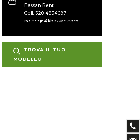
Bassan Rent
Cell. 320 4854687
noleggio@bassan.com
TROVA IL TUO
MODELLO