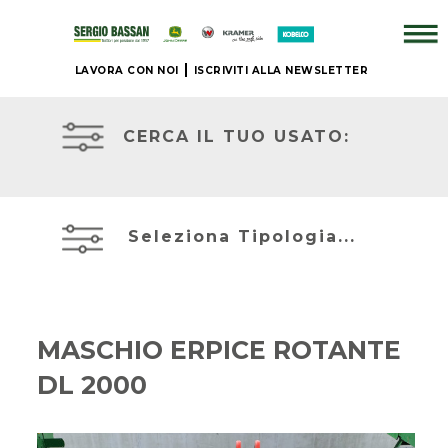
LAVORA CON NOI
ISCRIVITI ALLA NEWSLETTER
AZIENDA
TRATTORI
USATI
CERCA IL TUO USATO:
+
ATTREZZATURE
BRAND
USATE
Seleziona Tipologia...
NUOVO
MIETITREBBIE
+
USATE
MASCHIO ERPICE ROTANTE
IL
DL 2000
TELESCOPICI
NOSTRO
ED
USATO
ESCAVATORI