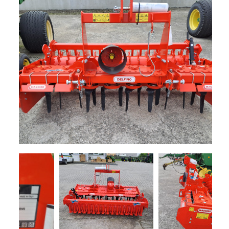
+
TRINCE
NOLEGGIO
+
TESTATE
PROMOZIONI
SERVIZI
POLVERIZZATORI
+
NEWS
GIARDINAGGIO
CONTATTI
ACCESSORI
E