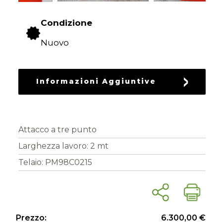
RICAMBI
USATI
Condizione
Nuovo
Informazioni Aggiuntive
Attacco a tre punto
Larghezza lavoro: 2 mt
Telaio: PM98C0215
Prezzo:
6.300,00 €