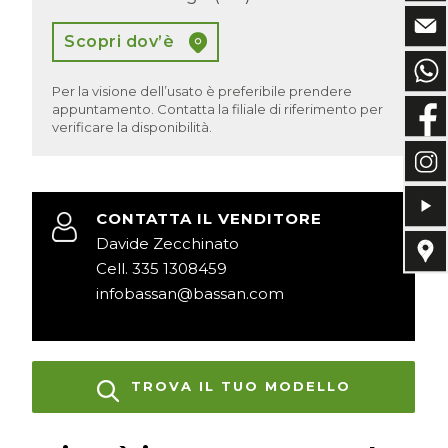
Scopri dov’è
Per la visione dell’usato è preferibile prendere
appuntamento. Contatta la filiale di riferimento per
verificare la disponibilità.
CONTATTA IL VENDITORE
Davide Zecchinato
Cell. 335 1308459
infobassan@bassan.com
TROVA IL TUO MODELLO