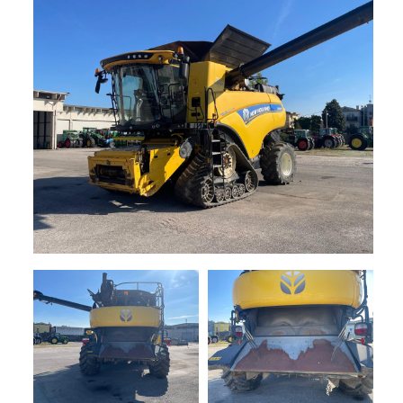
+
TRINCE
NOLEGGIO
+
TESTATE
PROMOZIONI
SERVIZI
POLVERIZZATORI
+
NEWS
GIARDINAGGIO
CONTATTI
ACCESSORI
E