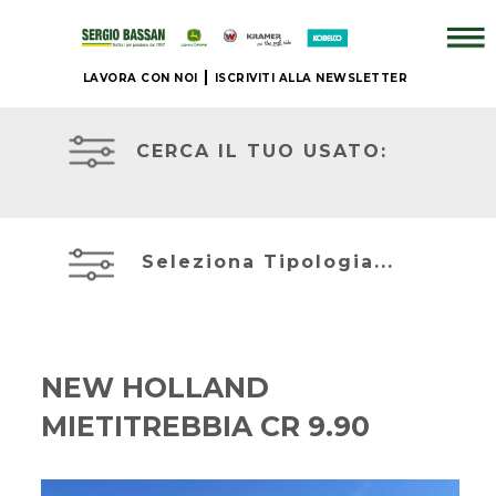
LAVORA CON NOI
ISCRIVITI ALLA NEWSLETTER
AZIENDA
TRATTORI
USATI
CERCA IL TUO USATO:
+
ATTREZZATURE
BRAND
USATE
Seleziona Tipologia...
NUOVO
MIETITREBBIE
+
USATE
NEW HOLLAND
IL
MIETITREBBIA CR 9.90
TELESCOPICI
NOSTRO
ED
USATO
ESCAVATORI