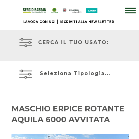
LAVORA CON NOI
ISCRIVITI ALLA NEWSLETTER
AZIENDA
TRATTORI
USATI
CERCA IL TUO USATO:
+
ATTREZZATURE
BRAND
USATE
Seleziona Tipologia...
NUOVO
MIETITREBBIE
+
USATE
MASCHIO ERPICE ROTANTE
IL
AQUILA 6000 AVVITATA
TELESCOPICI
NOSTRO
ED
USATO
ESCAVATORI