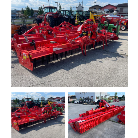
+
TRINCE
NOLEGGIO
+
TESTATE
PROMOZIONI
SERVIZI
POLVERIZZATORI
+
NEWS
GIARDINAGGIO
CONTATTI
ACCESSORI
E