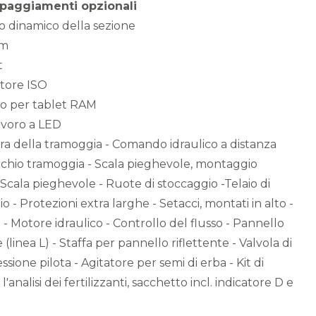
ipaggiamenti opzionali
lo dinamico della sezione
om
t
itore ISO
o per tablet RAM
lavoro a LED
ra della tramoggia - Comando idraulico a distanza
chio tramoggia - Scala pieghevole, montaggio
- Scala pieghevole - Ruote di stoccaggio -Telaio di
 - Protezioni extra larghe - Setacci, montati in alto -
- Motore idraulico - Controllo del flusso - Pannello
e (linea L) - Staffa per pannello riflettente - Valvola di
sione pilota - Agitatore per semi di erba - Kit di
l'analisi dei fertilizzanti, sacchetto incl. indicatore D e