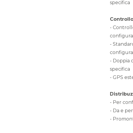
specifica
Controll
- Control
configura
- Standard
configura
- Doppia 
specifica
- GPS est
Distribu
- Per conf
- Da e per
- Promont