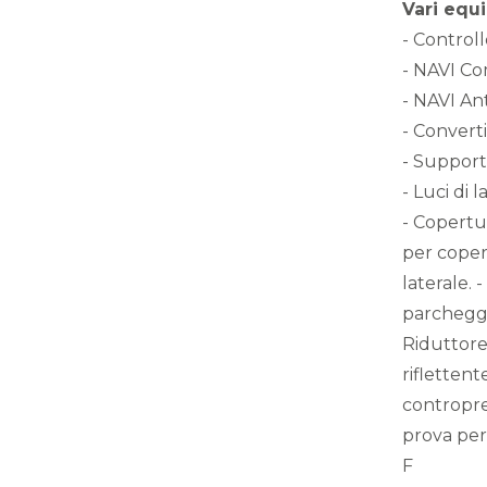
Vari equ
- Control
- NAVI C
- NAVI An
- Convert
- Support
- Luci di 
- Copertu
per coper
laterale. 
parcheggio
Riduttore 
riflettent
contropres
prova per 
F