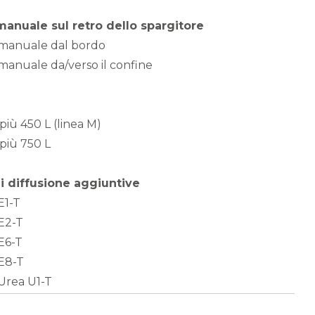
anuale sul retro dello spargitore
 manuale dal bordo
manuale da/verso il confine
più 450 L (linea M)
più 750 L
i diffusione aggiuntive
E1-T
 E2-T
 E6-T
 E8-T
 Urea U1-T