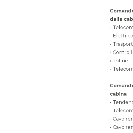
Comando 
dalla cab
- Telecom
- Elettri
- Trasport
- Controll
confine
- Telecoma
Comando 
cabina
- Tendenz
- Telecom
- Cavo re
- Cavo re