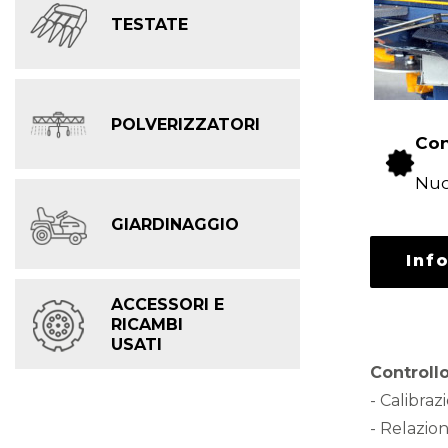
TESTATE
POLVERIZZATORI
Con
Nu
GIARDINAGGIO
Inf
ACCESSORI E
RICAMBI
USATI
Controllo
- Calibra
- Relazion