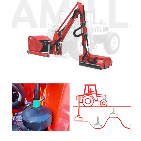
+
TRINCE
NOLEGGIO
+
TESTATE
PROMOZIONI
SERVIZI
POLVERIZZATORI
+
NEWS
GIARDINAGGIO
CONTATTI
ACCESSORI
E