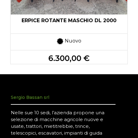
ERPICE ROTANTE MASCHIO DL 2000
Nuovo
6.300,00 €
Sergio Bassan srl
Nelle sue 10 sedi, l’azienda propone una
selezione di macchine agricole nuove e
usate, trattori, mietitrebbie, trince,
telescopici, escavatori, impianti di guida