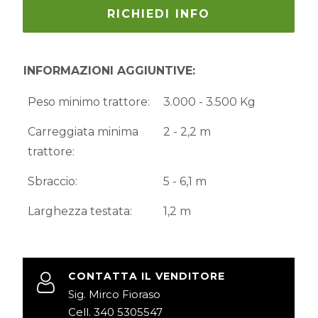
RICHIEDI INFO
INFORMAZIONI AGGIUNTIVE:
Peso minimo trattore:
3.000 - 3.500 Kg
Carreggiata minima
2 - 2,2 m
trattore:
Sbraccio:
5 - 6,1 m
Larghezza testata:
1,2 m
CONTATTA IL VENDITORE
Sig. Mirco Fioraso
Cell. 340 5305547