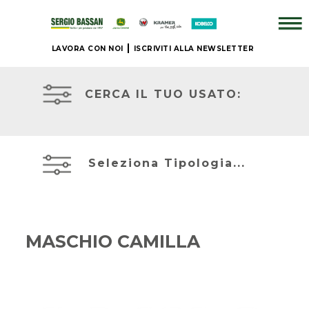
LAVORA CON NOI
ISCRIVITI ALLA NEWSLETTER
AZIENDA
TRATTORI
USATI
CERCA IL TUO USATO:
+
ATTREZZATURE
BRAND
USATE
Seleziona Tipologia...
NUOVO
MIETITREBBIE
+
USATE
MASCHIO CAMILLA
IL
TELESCOPICI
NOSTRO
ED
USATO
ESCAVATORI