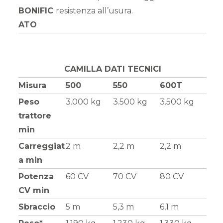
BONIFIC
resistenza all’usura.
ATO
CAMILLA DATI TECNICI
Misura
500
550
600T
Peso
3.000 kg
3.500 kg
3.500 kg
trattore
min
Carreggiat
2 m
2,2 m
2,2 m
a min
Potenza
60 CV
70 CV
80 CV
CV min
Sbraccio
5 m
5,3 m
6,1 m