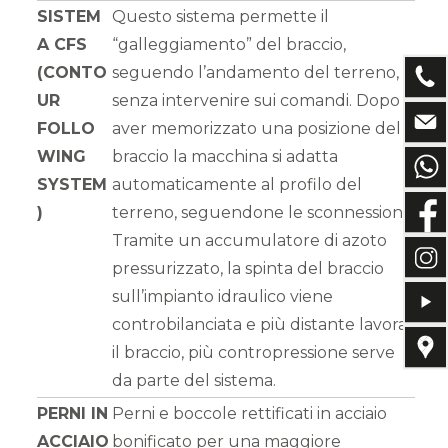
SISTEM
Questo sistema permette il
A CFS
“galleggiamento” del braccio,
(CONTO
seguendo l’andamento del terreno,
UR
senza intervenire sui comandi. Dopo
FOLLO
aver memorizzato una posizione del
WING
braccio la macchina si adatta
SYSTEM
automaticamente al profilo del
)
terreno, seguendone le sconnessioni.
Tramite un accumulatore di azoto
pressurizzato, la spinta del braccio
sull’impianto idraulico viene
controbilanciata e più distante lavora
il braccio, più contropressione serve
da parte del sistema.
PERNI IN
Perni e boccole rettificati in acciaio
ACCIAIO
bonificato per una maggiore