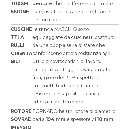
TRASMI
dentate
che, a differenza di quelle
SSIONE
lisce, risultano essere più efficaci e
performanti.
CUSCINE
Le trincia MASCHIO sono
TTI A
equipaggiate da cuscinetti costituiti
RULLI
da una doppia serie di sfere che
ORIENTA
conferiscono ampia resistenza agli
BILI
urti e ai sovraccarichi di lavoro.
Principali vantaggi: elevata durata
(maggiore del 30% rispetto ai
cuscinetti tradizionali), ampia
resistenza e capacità di carico e
ridotta manutenzione.
ROTORE
TORNADO ha un rotore di diametro
SOVRAD
pari a
194 mm
e spessore di
10 mm
.
IMENSIO