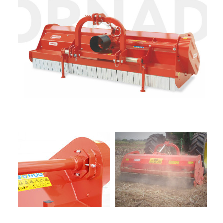
+
TRINCE
NOLEGGIO
+
TESTATE
PROMOZIONI
SERVIZI
POLVERIZZATORI
+
NEWS
GIARDINAGGIO
CONTATTI
ACCESSORI
E