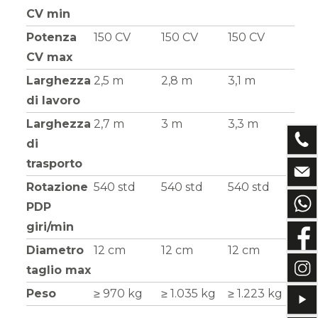
CV min
Potenza
150 CV
150 CV
150 CV
CV max
Larghezza
2,5 m
2,8 m
3,1 m
di lavoro
Larghezza
2,7 m
3 m
3,3 m
di
trasporto
Rotazione
540 std
540 std
540 std
PDP
giri/min
Diametro
12 cm
12 cm
12 cm
taglio max
Peso
≥ 970 kg
≥ 1.035 kg
≥ 1.223 kg