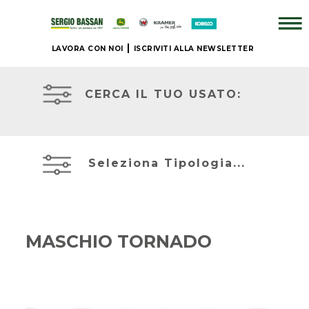
LAVORA CON NOI
ISCRIVITI ALLA NEWSLETTER
AZIENDA
TRATTORI
USATI
CERCA IL TUO USATO:
+
ATTREZZATURE
BRAND
USATE
Seleziona Tipologia...
NUOVO
MIETITREBBIE
+
USATE
MASCHIO TORNADO
IL
TELESCOPICI
NOSTRO
ED
USATO
ESCAVATORI