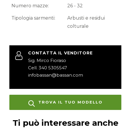
Numero mazze:
26 - 32
Tipologia sarmenti:
Arbusti e residui
colturale
CONTATTA IL VENDITORE
Sig. Mirco Fioraso
Cell. 340 5305547
infobassan@bassan.com
TROVA IL TUO MODELLO
Ti può interessare anche