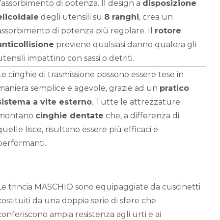
l’assorbimento di potenza. Il design a
disposizione
elicoidale
degli utensili su
8 ranghi
, crea un
assorbimento di potenza più regolare. Il
rotore
anticollisione
previene qualsiasi danno qualora gli
utensili impattino con sassi o detriti.
Le cinghie di trasmissione possono essere tese in
maniera semplice e agevole, grazie ad un
pratico
sistema a vite esterno
. Tutte le attrezzature
montano
cinghie dentate
che, a differenza di
quelle lisce, risultano essere più efficaci e
performanti.
Le trincia MASCHIO sono equipaggiate da cuscinetti
costituiti da una doppia serie di sfere che
conferiscono ampia resistenza agli urti e ai