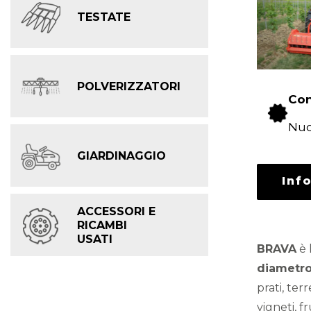
TESTATE
POLVERIZZATORI
Con
Nu
GIARDINAGGIO
Inf
ACCESSORI E
RICAMBI
USATI
BRAVA
è 
diametr
prati, ter
vigneti, f