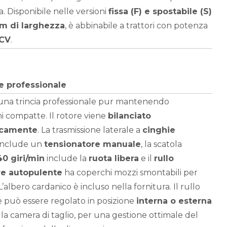
a. Disponibile nelle versioni
fissa (F) e spostabile (S)
 m di larghezza
, è abbinabile a trattori con potenza
 CV
.
e professionale
na trincia professionale pur mantenendo
i compatte. Il rotore viene
bilanciato
icamente
. La trasmissione laterale a
cinghie
include un
tensionatore manuale
, la scatola
40 giri/min
include la
ruota libera
e il
rullo
re autopulente
ha coperchi mozzi smontabili per
 L’albero cardanico è incluso nella fornitura. Il rullo
e può essere regolato in posizione
interna o esterna
lla camera di taglio, per una gestione ottimale del