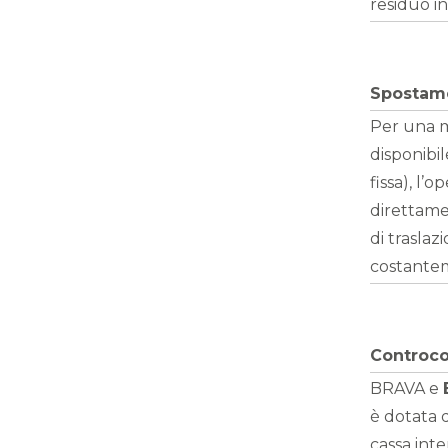
residuo i
Spostame
Per una m
disponibi
fissa), l
direttame
di traslaz
costantem
Controcol
BRAVA e
è dotata 
cassa int