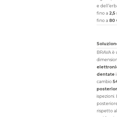
e dell’erb
fino a
2,5
fino a
80
Soluzion
BRAVA è u
dimension
elettron
dentate
cambio
5
posterio
ispezioni.
posterior
rispetto a