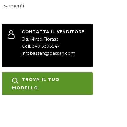
sarmenti:
CONTATTA IL VENDITORE
Sig. Mirco Fioraso
Cell. 340 5305547
infobassan@bassan.com
TROVA IL TUO
MODELLO