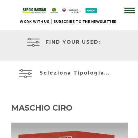
WORK WITH US
SUBSCRIBE TO THE NEWSLETTER
COMPANY
TRACTORS
FIND YOUR USED:
+
BRAND
EQUIPMENT
Seleziona Tipologia...
NEW
COMBINES
+
MASCHIO CIRO
OUR USED
EQUIPMENT
TELESCOPIC
HANDLERS