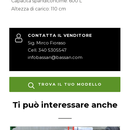
Capacità spandiconcime:
600 L
Altezza di carico:
110 cm
CONTATTA IL VENDITORE
Sig. Mirco Fioraso
Cell. 340 5305547
infobassan@bassan.com
TROVA IL TUO MODELLO
Ti può interessare anche