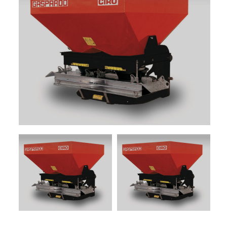
+
FORAGE
RENTAL
HARVESTERS
+
HEADERS
PROMOTIONS
SERVICES
POLVERIZZATORI
+
NEWS
GARDEN
LINE
CONTACTS
USED