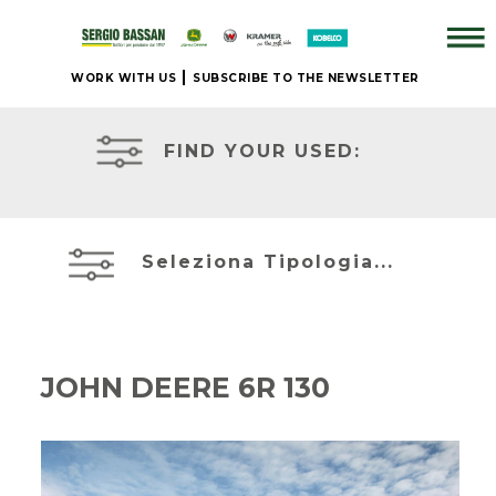
WORK WITH US
SUBSCRIBE TO THE NEWSLETTER
COMPANY
TRACTORS
FIND YOUR USED:
+
BRAND
EQUIPMENT
Seleziona Tipologia...
NEW
COMBINES
+
JOHN DEERE 6R 130
OUR USED
EQUIPMENT
TELESCOPIC
HANDLERS