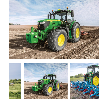
+
FORAGE
RENTAL
HARVESTERS
+
HEADERS
PROMOTIONS
SERVICES
POLVERIZZATORI
+
NEWS
GARDEN
LINE
CONTACTS
USED