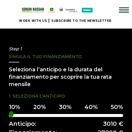
WORK WITH US
SUBSCRIBE TO THE NEWSLETTER
COMPANY
+
Step 1
SIMULA IL TUO FINANZIAMENTO
BRAND
Seleziona l’anticipo e la durata del
NEW
finanziamento per scoprire la tua rata
mensile
+
1. SELEZIONA L’ANTICIPO
OUR USED
EQUIPMENT
Anticipo:
3010 €