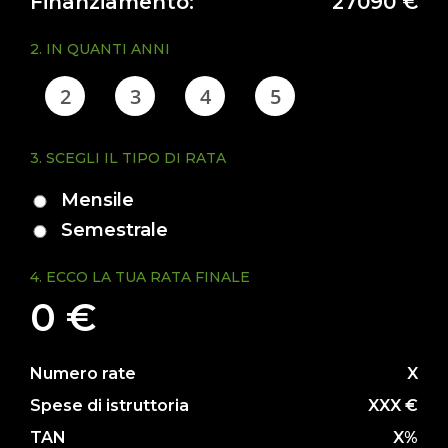
+
Finanziamento:
27090 €
2. IN QUANTI ANNI
RENTAL
2
3
4
5
+
3. SCEGLI IL TIPO DI RATA
PROMOTIONS
Mensile
SERVICES
Semestrale
+
4. ECCO LA TUA RATA FINALE
0 €
NEWS
Numero rate
X
CONTACTS
Spese di istruttoria
XXX €
TAN
X%