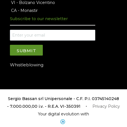
VI - Bolzano Vicentino
CA - Monastir
Subscribe to our newsletter
SUBMIT
Whistleblowing
Sergio Bassan srl Unipersonale - C.F. P.I. 03745140248
- 7.000.000,00 i.v. - R.E.A. VI-350391
Privacy Policy
Your digital evolution with