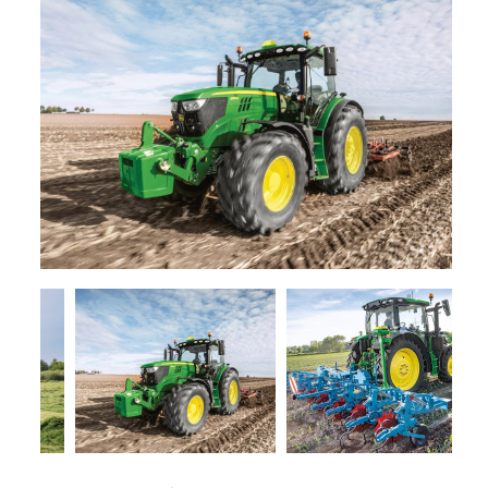
+
TRINCE
NOLEGGIO
+
TESTATE
PROMOZIONI
SERVIZI
POLVERIZZATORI
+
NEWS
GIARDINAGGIO
CONTATTI
ACCESSORI
E