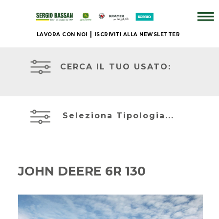
LAVORA CON NOI
ISCRIVITI ALLA NEWSLETTER
AZIENDA
TRATTORI
USATI
CERCA IL TUO USATO:
+
ATTREZZATURE
BRAND
USATE
Seleziona Tipologia...
NUOVO
MIETITREBBIE
+
USATE
JOHN DEERE 6R 130
IL
TELESCOPICI
NOSTRO
ED
USATO
ESCAVATORI