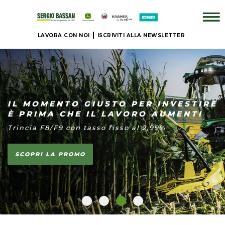
LAVORA CON NOI
ISCRIVITI ALLA NEWSLETTER
AZIENDA
+
BRAND
IL MOMENTO GIUSTO PER INVESTIRE
È PRIMA CHE IL LAVORO AUMENTI
Trincia F8/F9 con tasso fisso al 2,99%
NUOVO
+
SCOPRI LA PROMO
IL
NOSTRO
USATO