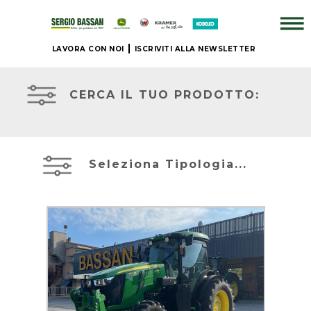
LAVORA CON NOI
ISCRIVITI ALLA NEWSLETTER
ATTREZZATURE
AZIENDA
IN
PRONTA
CERCA IL TUO PRODOTTO:
CONSEGNA
+
PRONTA
BRAND
CONSEGNA
Seleziona Tipologia...
NUOVO
ACCESSORI
JOHN
+
DEERE
IL
NOSTRO
MIETITREBBIE
USATO