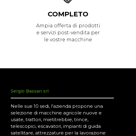
COMPLETO
Ampia offerta di prodotti
e servizi post-vendita per
le vostre macchine
Sergio Bassan srl
Nelle sue 10 sedi, l’azienda propone una
selezione di macchine agricole nuove e
usate, trattori, mietitrebbie, trince,
telescopici, escavatori, impianti di guida
satellitare, attrezzature per la lavorazione