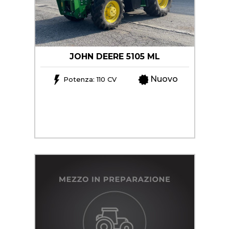
+
TRINCE
SEMOVENTI
NOLEGGIO
JOHN DEERE 5105 ML
+
MACCHINE
PER
Nuovo
Potenza: 110 CV
LA
PROMOZIONI
FIENAGIONE
SERVIZI
SOLLEVATORI
TELESCOPICI
+
MACCHINE
NEWS
MOVIMENTO
TERRA
CONTATTI
MANUTENZIONE