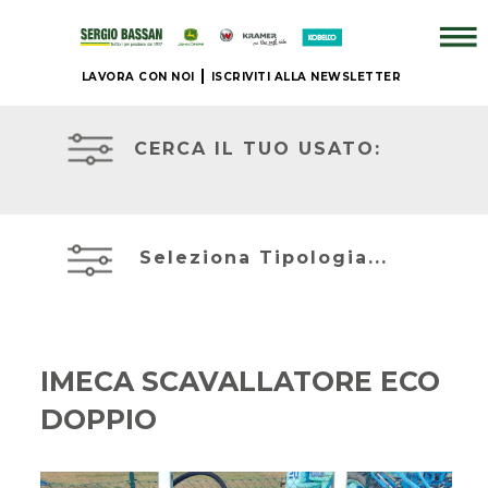
LAVORA CON NOI
ISCRIVITI ALLA NEWSLETTER
ATTREZZATURE
AZIENDA
IN
PRONTA
CERCA IL TUO USATO:
CONSEGNA
+
PRONTA
BRAND
CONSEGNA
Seleziona Tipologia...
NUOVO
ACCESSORI
JOHN
+
DEERE
IMECA SCAVALLATORE ECO
IL
DOPPIO
NOSTRO
MIETITREBBIE
USATO