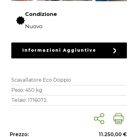
DEL
VERDE
Condizione
Nuovo
LAVORAZIONE
DEL
TERRENO
Informazioni Aggiuntive
SEMINA
Scavallatore Eco Doppio
PROTEZIONE
Peso: 450 kg
DELLE
Telaio: 1716072
CULTURE
Prezzo:
11.250,00 €