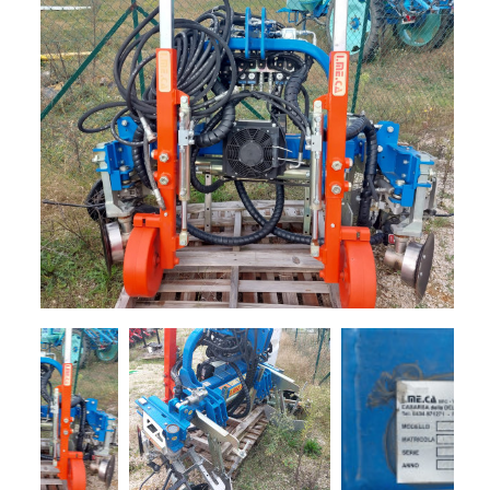
+
TRINCE
SEMOVENTI
NOLEGGIO
+
MACCHINE
PER
LA
PROMOZIONI
FIENAGIONE
SERVIZI
SOLLEVATORI
TELESCOPICI
+
MACCHINE
NEWS
MOVIMENTO
TERRA
CONTATTI
MANUTENZIONE