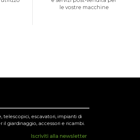
 utilizzo
e servizi post-vendita per
le vostre macchine
 telescopici, escavatori, impianti di
r il giardinaggio, accessori e ricambi.
Iscriviti alla newsletter