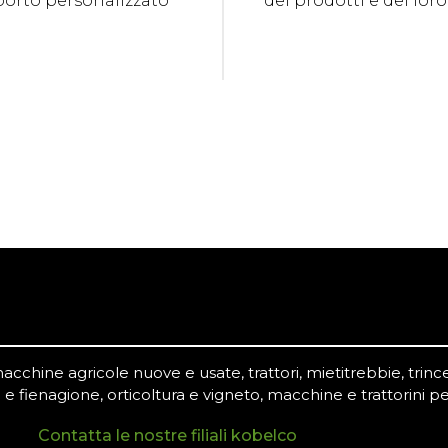
porto personalizzato
dei prodotti e del loro
chine agricole nuove e usate, trattori, mietitrebbie, trince,
 e fienagione, orticoltura e vigneto, macchine e trattorini pe
Contatta le nostre filiali kobelco