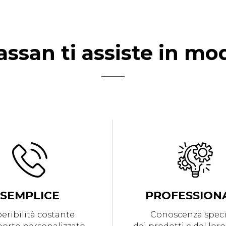
assan ti assiste in mo
SEMPLICE
PROFESSION
eribilità costante
Conoscenza speci