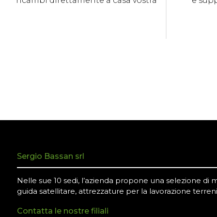
ricambi direttamente a casa vostra
e sup
Sergio Bassan srl
Nelle sue 10 sedi, l’azienda propone una selezione di mac
guida satellitare, attrezzature per la lavorazione terreni
Contatta le nostre filiali