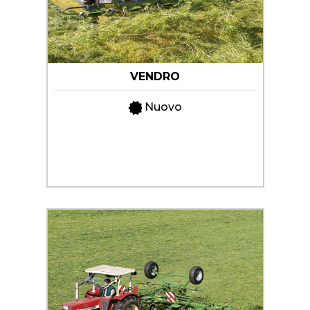
+
TRINCE
SEMOVENTI
NOLEGGIO
VENDRO
+
MACCHINE
PER
Nuovo
LA
PROMOZIONI
FIENAGIONE
SERVIZI
SOLLEVATORI
TELESCOPICI
+
MACCHINE
NEWS
MOVIMENTO
TERRA
CONTATTI
MANUTENZIONE