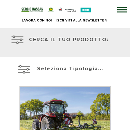
LAVORA CON NOI
ISCRIVITI ALLA NEWSLETTER
ATTREZZATURE
AZIENDA
IN
PRONTA
CERCA IL TUO PRODOTTO:
CONSEGNA
+
PRONTA
BRAND
CONSEGNA
Seleziona Tipologia...
NUOVO
ACCESSORI
JOHN
+
DEERE
IL
NOSTRO
MIETITREBBIE
USATO