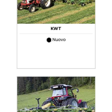
DEL
VERDE
LAVORAZIONE
DEL
KWT
TERRENO
Nuovo
SEMINA
PROTEZIONE
DELLE
CULTURE