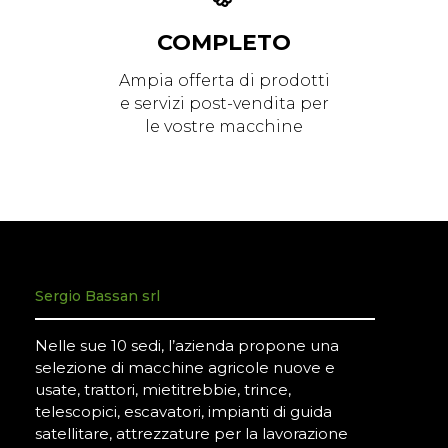
COMPLETO
Ampia offerta di prodotti
e servizi post-vendita per
le vostre macchine
Sergio Bassan srl
Nelle sue 10 sedi, l’azienda propone una
selezione di macchine agricole nuove e
usate, trattori, mietitrebbie, trince,
telescopici, escavatori, impianti di guida
satellitare, attrezzature per la lavorazione