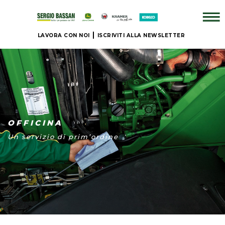
LAVORA CON NOI
ISCRIVITI ALLA NEWSLETTER
AZIENDA
+
BRAND
OFFICINA
NUOVO
Un servizio di prim’ordine
+
IL
NOSTRO
USATO