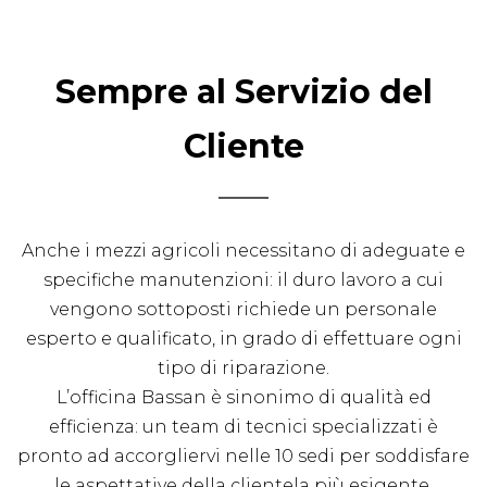
+
NOLEGGIO
Sempre al Servizio del
+
Cliente
PROMOZIONI
Anche i mezzi agricoli necessitano di adeguate e
SERVIZI
specifiche manutenzioni: il duro lavoro a cui
vengono sottoposti richiede un personale
+
esperto e qualificato, in grado di effettuare ogni
tipo di riparazione.
NEWS
L’officina Bassan è sinonimo di qualità ed
efficienza: un team di tecnici specializzati è
CONTATTI
pronto ad accorgliervi nelle 10 sedi per soddisfare
le aspettative della clientela più esigente.