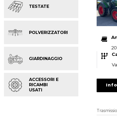
TESTATE
POLVERIZZATORI
A
20
C
GIARDINAGGIO
Va
ACCESSORI E
RICAMBI
Inf
USATI
Trasmissi