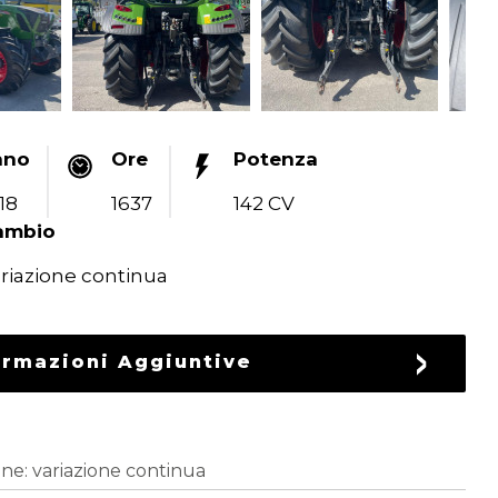
nno
Ore
Potenza
18
1637
142 CV
ambio
riazione continua
ormazioni Aggiuntive
one: variazione continua