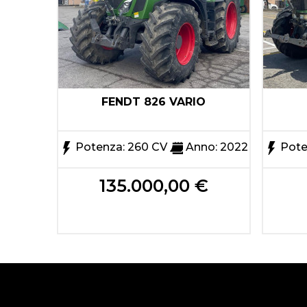
O
FENDT 826 VARIO
o: 2023
Potenza: 260 CV
Anno: 2022
Pote
135.000,00 €