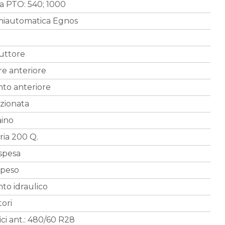
ta PTO: 540; 1000
miautomatica Egnos
uttore
re anteriore
to anteriore
izionata
aino
ria 200 Q.
spesa
speso
to idraulico
tori
i ant.: 480/60 R28