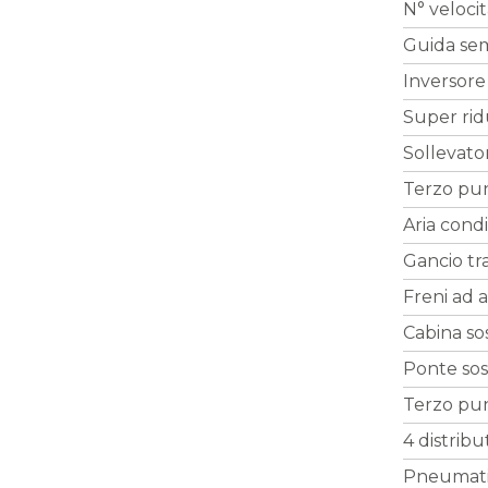
N° veloci
Guida se
Inversore
Super rid
Sollevato
Terzo pun
Aria cond
Gancio tr
Freni ad a
Cabina so
Ponte so
Terzo pun
4 distribu
Pneumatic