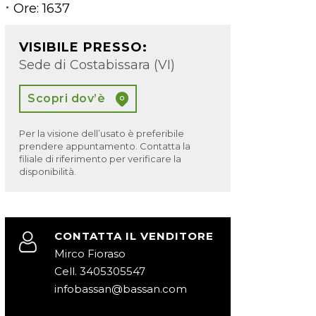
Ore:
1637
VISIBILE PRESSO:
Sede di Costabissara (VI)
Scopri dov’è
Per la visione dell’usato è preferibile
prendere appuntamento. Contatta la
filiale di riferimento per verificare la
disponibilità.
CONTATTA IL VENDITORE
Mirco Fioraso
Cell. 3405305547
infobassan@bassan.com