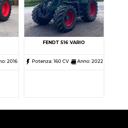
FENDT 516 VARIO
F
o: 2016
Potenza: 160 CV
Anno: 2022
Pote