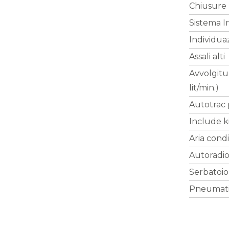
Chiusure 
Sistema I
Individua
Assali alti
Avvolgitu
lit/min.)
Autotrac 
Include k
Aria cond
Autoradi
Serbatoio
Pneumati