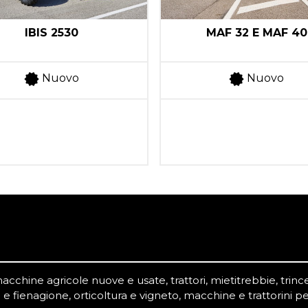
IBIS 2530
MAF 32 E MAF 40
Nuovo
Nuovo
chine agricole nuove e usate, trattori, mietitrebbie, trince,
 e fienagione, orticoltura e vigneto, macchine e trattorini pe