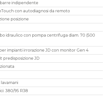
barre indipendente
nTouch con autodiagnosi da remoto
zione posizione
bo idraulico con pompa centrifuga diam. 70 (500
per impianti irrorazione JD con monitor Gen 4
it predisposizione JD
izionata
o
 lavamani
ci: 380/95 R38