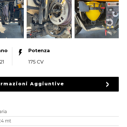
nno
Potenza
21
175 CV
ormazioni Aggiuntive
aria
24 mt