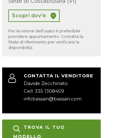
Sede di Costabissara (VI)
Scopri dov’è
Per la visione dell’usato è preferibile
prendere appuntamento. Contatta la
filiale di riferimento per verificare la
disponibilità.
CONTATTA IL VENDITORE
Davide Zecchinato
Cell. 335 1308459
infobassan@bassan.com
TROVA IL TUO
MODELLO