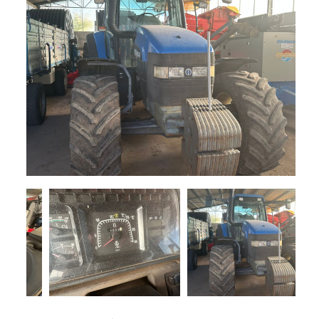
+
TRINCE
NOLEGGIO
+
TESTATE
PROMOZIONI
SERVIZI
POLVERIZZATORI
+
NEWS
GIARDINAGGIO
CONTATTI
ACCESSORI
E