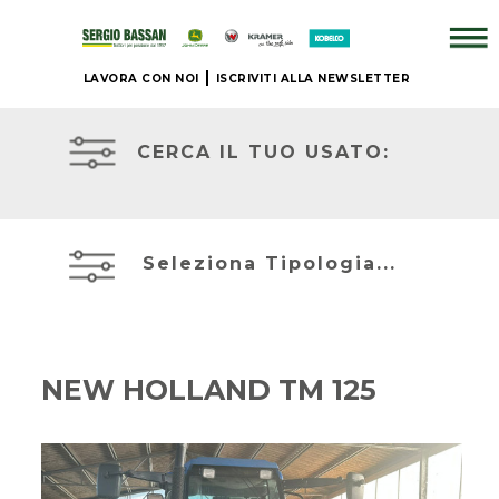
LAVORA CON NOI
ISCRIVITI ALLA NEWSLETTER
AZIENDA
TRATTORI
USATI
CERCA IL TUO USATO:
+
ATTREZZATURE
BRAND
USATE
Seleziona Tipologia...
NUOVO
MIETITREBBIE
+
USATE
NEW HOLLAND TM 125
IL
TELESCOPICI
NOSTRO
ED
USATO
ESCAVATORI