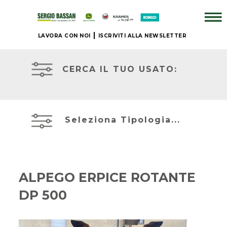
LAVORA CON NOI
ISCRIVITI ALLA NEWSLETTER
AZIENDA
TRATTORI
USATI
CERCA IL TUO USATO:
+
ATTREZZATURE
BRAND
USATE
Seleziona Tipologia...
NUOVO
MIETITREBBIE
+
USATE
ALPEGO ERPICE ROTANTE
IL
DP 500
TELESCOPICI
NOSTRO
ED
USATO
ESCAVATORI