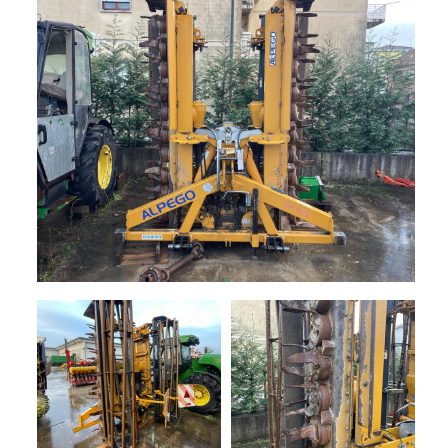
+
TRINCE
NOLEGGIO
+
TESTATE
PROMOZIONI
SERVIZI
POLVERIZZATORI
+
NEWS
GIARDINAGGIO
CONTATTI
ACCESSORI
E