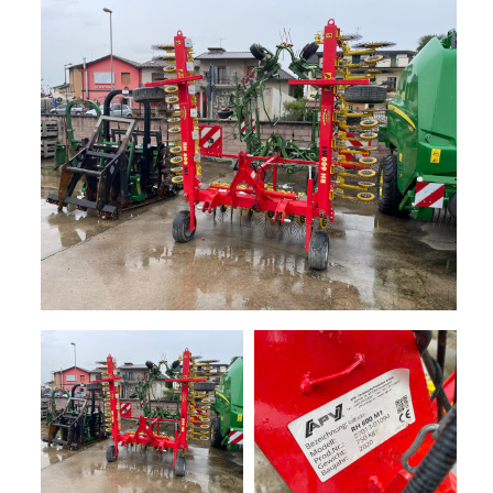
+
TRINCE
NOLEGGIO
+
TESTATE
PROMOZIONI
SERVIZI
POLVERIZZATORI
+
NEWS
GIARDINAGGIO
CONTATTI
ACCESSORI
E