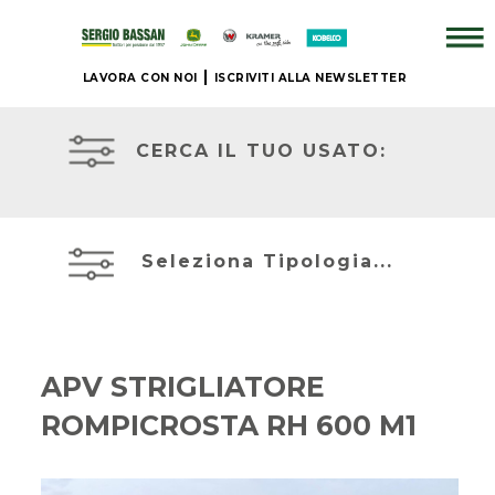
LAVORA CON NOI
ISCRIVITI ALLA NEWSLETTER
AZIENDA
TRATTORI
USATI
CERCA IL TUO USATO:
+
ATTREZZATURE
BRAND
USATE
Seleziona Tipologia...
NUOVO
MIETITREBBIE
+
USATE
APV STRIGLIATORE
IL
ROMPICROSTA RH 600 M1
TELESCOPICI
NOSTRO
ED
USATO
ESCAVATORI