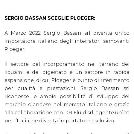
+
SERGIO BASSAN SCEGLIE PLOEGER:
NOLEGGIO
A Marzo 2022 Sergio Bassan srl diventa unico
+
importatore italiano degli interratori semoventi
Ploeger.
PROMOZIONI
Il settore dell’incorporamento nel terreno dei
liquami e del digestato è un settore in rapida
SERVIZI
espansione, di cui Ploeger è punto di riferimento
+
per qualità e prestazioni. Sergio Bassan srl
riconosce le ampie possibilità di sviluppo del
marchio olandese nel mercato Italiano e grazie
NEWS
alla collaborazione con DB Fluid srl, agente unico
per l’Italia, ne diventa importatore esclusivo.
CONTATTI