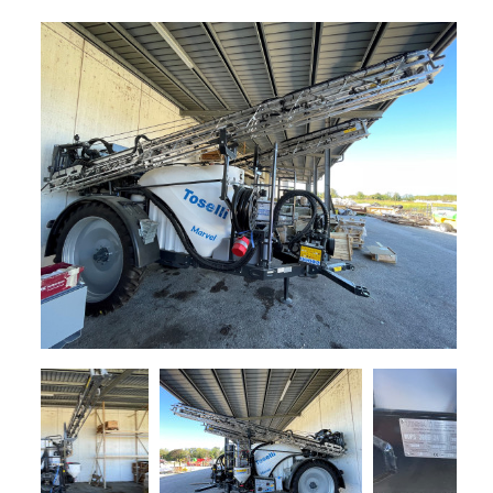
+
TRINCE
NOLEGGIO
+
TESTATE
PROMOZIONI
SERVIZI
POLVERIZZATORI
+
NEWS
GIARDINAGGIO
CONTATTI
ACCESSORI
E