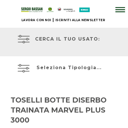
LAVORA CON NOI
ISCRIVITI ALLA NEWSLETTER
AZIENDA
TRATTORI
USATI
CERCA IL TUO USATO:
+
ATTREZZATURE
BRAND
USATE
Seleziona Tipologia...
NUOVO
MIETITREBBIE
+
USATE
TOSELLI BOTTE DISERBO
IL
TRAINATA MARVEL PLUS
TELESCOPICI
NOSTRO
ED
USATO
3000
ESCAVATORI