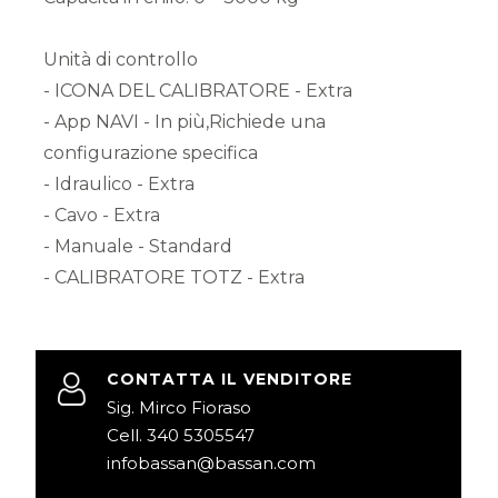
Unità di controllo
- ICONA DEL CALIBRATORE - Extra
- App NAVI - In più,Richiede una
configurazione specifica
- Idraulico - Extra
- Cavo - Extra
- Manuale - Standard
- CALIBRATORE TOTZ - Extra
CONTATTA IL VENDITORE
Sig. Mirco Fioraso
Cell. 340 5305547
infobassan@bassan.com