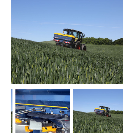
+
TRINCE
NOLEGGIO
+
TESTATE
PROMOZIONI
SERVIZI
POLVERIZZATORI
+
NEWS
GIARDINAGGIO
CONTATTI
ACCESSORI
E