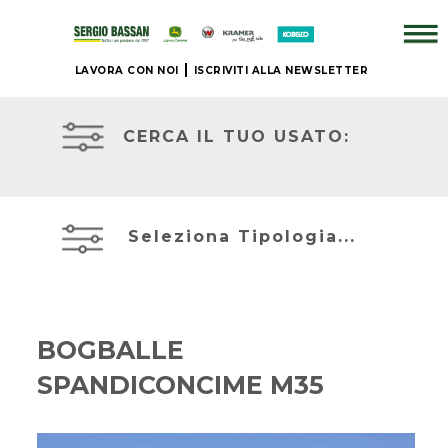
LAVORA CON NOI
ISCRIVITI ALLA NEWSLETTER
AZIENDA
TRATTORI
USATI
CERCA IL TUO USATO:
+
ATTREZZATURE
BRAND
USATE
Seleziona Tipologia...
NUOVO
MIETITREBBIE
+
USATE
BOGBALLE
IL
SPANDICONCIME M35
TELESCOPICI
NOSTRO
ED
USATO
ESCAVATORI