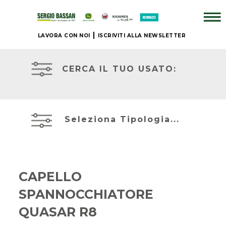
LAVORA CON NOI
ISCRIVITI ALLA NEWSLETTER
AZIENDA
TRATTORI
USATI
CERCA IL TUO USATO:
+
ATTREZZATURE
BRAND
USATE
Seleziona Tipologia...
NUOVO
MIETITREBBIE
+
USATE
CAPELLO
IL
SPANNOCCHIATORE
TELESCOPICI
NOSTRO
ED
USATO
QUASAR R8
ESCAVATORI