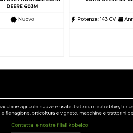
DEERE 603M
Nuovo
Potenza: 143 CV
Ann
chine agricole nuove e usate, trattori, mietitrebbie, trince,
 e fienagione, orticoltura e vigneto, macchine e trattorini pe
Contatta le nostre filiali kobelco