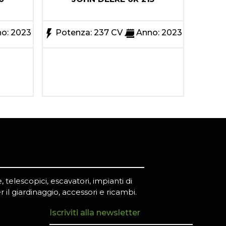
o: 2023
Potenza: 237 CV
Anno: 2023
Pote
 telescopici, escavatori, impianti di
r il giardinaggio, accessori e ricambi.
Iscriviti alla newsletter