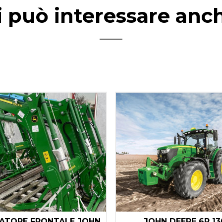
i può interessare anc
ATORE FRONTALE JOHN
JOHN DEERE 6R 13