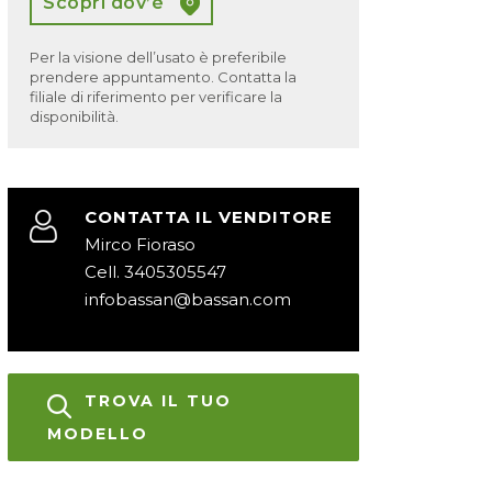
Scopri dov’è
Per la visione dell’usato è preferibile
prendere appuntamento. Contatta la
filiale di riferimento per verificare la
disponibilità.
CONTATTA IL VENDITORE
Mirco Fioraso
Cell. 3405305547
infobassan@bassan.com
TROVA IL TUO
MODELLO