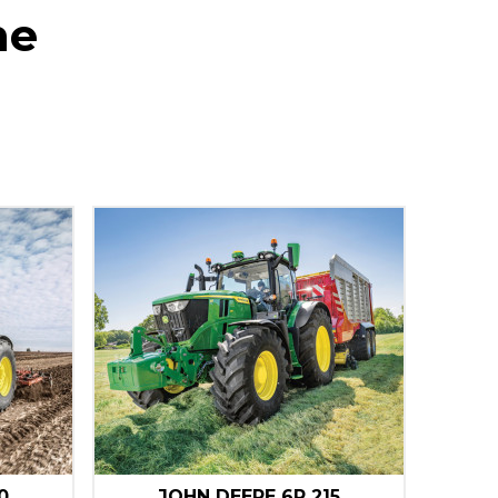
he
0
JOHN DEERE 6R 215