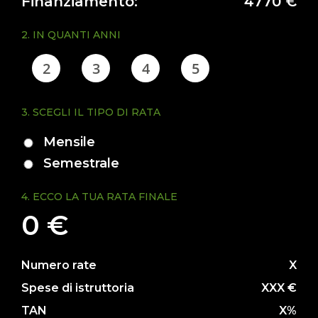
Finanziamento:
4770 €
+
2. IN QUANTI ANNI
NOLEGGIO
2
3
4
5
+
3. SCEGLI IL TIPO DI RATA
PROMOZIONI
Mensile
Semestrale
SERVIZI
4. ECCO LA TUA RATA FINALE
+
0 €
NEWS
Numero rate
X
Spese di istruttoria
XXX €
CONTATTI
TAN
X%