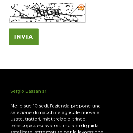
INVIA
Sergio Bassan srl
Nelle sue 10 sedi, l’azienda propone una
selezione di macchine agricole nuove e
usate, trattori, mietitrebbie, trince,
telescopici, escavatori, impianti di guida
satellitare, attrezzature per la lavorazione