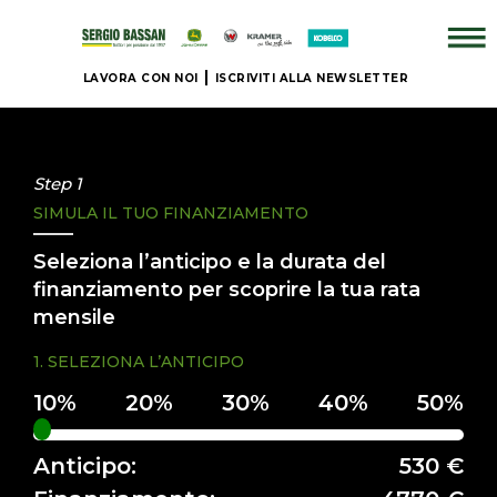
LAVORA CON NOI
ISCRIVITI ALLA NEWSLETTER
AZIENDA
+
Step 1
SIMULA IL TUO FINANZIAMENTO
BRAND
Seleziona l’anticipo e la durata del
NUOVO
finanziamento per scoprire la tua rata
mensile
+
1. SELEZIONA L’ANTICIPO
IL
NOSTRO
USATO
Anticipo:
530 €