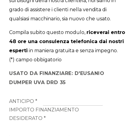
sui bisogni della nostra clientela, noi siamo in
+
grado di assistere i clienti nella vendita di
qualsiasi macchinario, sia nuovo che usato.
NOLEGGIO
Compila subito questo modulo,
riceverai entro
+
48 ore una consulenza telefonica dai nostri
esperti
in maniera gratuita e senza impegno.
PROMOZIONI
(*) campo obbigatorio
USATO DA FINANZIARE: D'EUSANIO
SERVIZI
DUMPER UVA DRD 35
+
ANTICIPO *
NEWS
IMPORTO FINANZIAMENTO
DESIDERATO *
CONTATTI