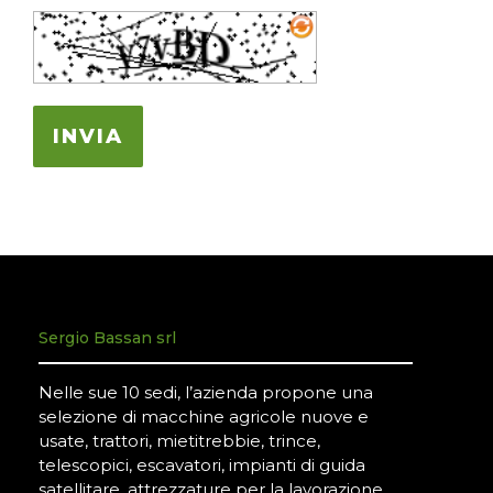
INVIA
Sergio Bassan srl
Nelle sue 10 sedi, l’azienda propone una
selezione di macchine agricole nuove e
usate, trattori, mietitrebbie, trince,
telescopici, escavatori, impianti di guida
satellitare, attrezzature per la lavorazione