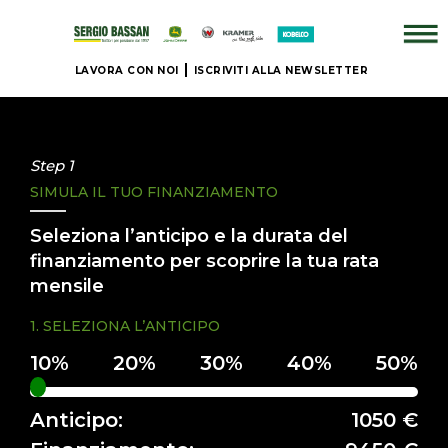
LAVORA CON NOI
ISCRIVITI ALLA NEWSLETTER
AZIENDA
+
Step 1
SIMULA IL TUO FINANZIAMENTO
BRAND
Seleziona l’anticipo e la durata del
NUOVO
finanziamento per scoprire la tua rata
mensile
+
1. SELEZIONA L’ANTICIPO
IL
NOSTRO
USATO
Anticipo:
1050 €