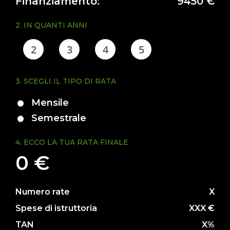
Finanziamento:
9450 €
+
2. IN QUANTI ANNI
NOLEGGIO
2
3
4
5
+
3. SCEGLI IL TIPO DI RATA
PROMOZIONI
Mensile
Semestrale
SERVIZI
4. ECCO LA TUA RATA FINALE
+
0 €
NEWS
Numero rate
X
Spese di istruttoria
XXX €
CONTATTI
TAN
X%