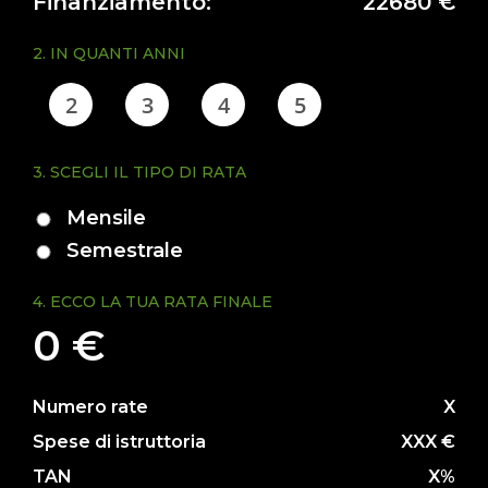
Finanziamento:
22680 €
+
2. IN QUANTI ANNI
NOLEGGIO
2
3
4
5
+
3. SCEGLI IL TIPO DI RATA
PROMOZIONI
Mensile
Semestrale
SERVIZI
4. ECCO LA TUA RATA FINALE
+
0 €
NEWS
Numero rate
X
Spese di istruttoria
XXX €
CONTATTI
TAN
X%