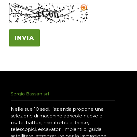
INVIA
Sergio Bassan srl
Nelle sue 10 sedi, l’azienda propone una
selezione di macchine agricole nuove e
usate, trattori, mietitrebbie, trince,
telescopici, escavatori, impianti di guida
satellitare, attrezzature per la lavorazione