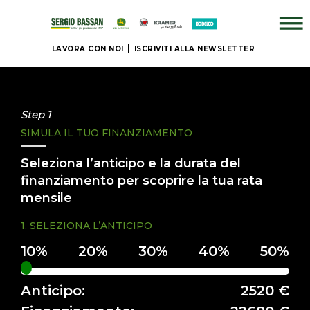
LAVORA CON NOI
ISCRIVITI ALLA NEWSLETTER
AZIENDA
+
Step 1
SIMULA IL TUO FINANZIAMENTO
BRAND
Seleziona l’anticipo e la durata del
NUOVO
finanziamento per scoprire la tua rata
mensile
+
1. SELEZIONA L’ANTICIPO
IL
NOSTRO
USATO
Anticipo:
2520 €