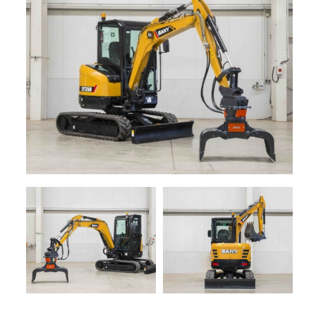
+
MACCHINE
DA
NOLEGGIO
RACCOLTA
+
GIARDINAGGIO
PROMOZIONI
SERVIZI
+
NEWS
CONTATTI