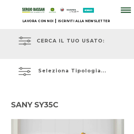
LAVORA CON NOI
ISCRIVITI ALLA NEWSLETTER
AZIENDA
TRATTORI
CERCA IL TUO USATO:
+
BRAND
ESCAVATORI
Seleziona Tipologia...
NUOVO
SOLLEVAMENTO
+
SANY SY35C
IL
NOSTRO
ATTREZZATURA
USATO