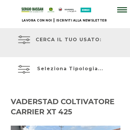
LAVORA CON NOI
ISCRIVITI ALLA NEWSLETTER
ATTREZZATURE
AZIENDA
IN
PRONTA
CERCA IL TUO USATO:
CONSEGNA
+
PRONTA
BRAND
CONSEGNA
Seleziona Tipologia...
NUOVO
ACCESSORI
JOHN
+
DEERE
VADERSTAD COLTIVATORE
IL
CARRIER XT 425
NOSTRO
MIETITREBBIE
USATO