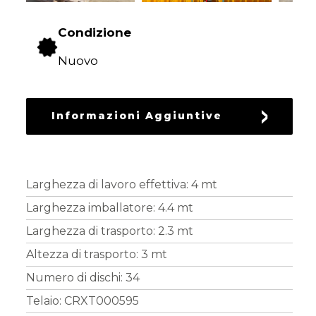
DEL
VERDE
Condizione
Nuovo
LAVORAZIONE
DEL
TERRENO
Informazioni Aggiuntive
SEMINA
Larghezza di lavoro effettiva: 4 mt
PROTEZIONE
Larghezza imballatore: 4.4 mt
DELLE
Larghezza di trasporto: 2.3 mt
CULTURE
Altezza di trasporto: 3 mt
Numero di dischi: 34
Telaio: CRXT000595