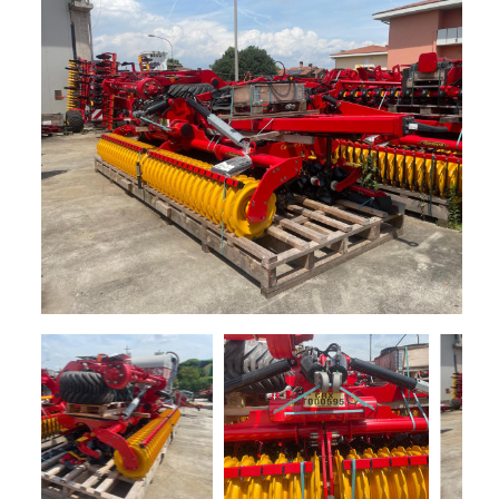
+
TRINCE
SEMOVENTI
NOLEGGIO
+
MACCHINE
PER
LA
PROMOZIONI
FIENAGIONE
SERVIZI
SOLLEVATORI
TELESCOPICI
+
MACCHINE
NEWS
MOVIMENTO
TERRA
CONTATTI
MANUTENZIONE