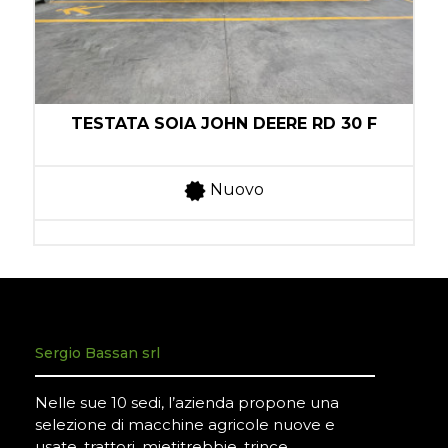
TESTATA SOIA JOHN DEERE RD 30 F
Nuovo
Sergio Bassan srl
Nelle sue 10 sedi, l’azienda propone una
selezione di macchine agricole nuove e
usate, trattori, mietitrebbie, trince,