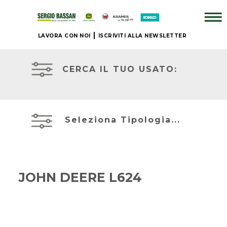
LAVORA CON NOI
ISCRIVITI ALLA NEWSLETTER
ATTREZZATURE
AZIENDA
IN
PRONTA
CERCA IL TUO USATO:
CONSEGNA
+
PRONTA
BRAND
CONSEGNA
Seleziona Tipologia...
NUOVO
ACCESSORI
JOHN
+
DEERE
JOHN DEERE L624
IL
NOSTRO
MIETITREBBIE
USATO