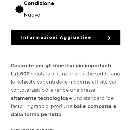
Condizione
DEL
VERDE
Nuovo
LAVORAZIONE
DEL
Informazioni Aggiuntive
TERRENO
SEMINA
Costruite per gli obiettivi più importanti
La
L600
è dotata di funzionalità che soddisfano
le richieste esigenti delle moderne attività dei
PROTEZIONE
contoterzisti: ciò la rende una pressa
DELLE
CULTURE
altamente tecnologica
e uno standard "de
facto" in grado di produrre
balle compatte e
dalla forma perfetta
.