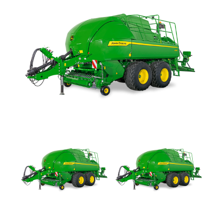
+
TRINCE
SEMOVENTI
NOLEGGIO
+
MACCHINE
PER
LA
PROMOZIONI
FIENAGIONE
SERVIZI
SOLLEVATORI
TELESCOPICI
+
MACCHINE
NEWS
MOVIMENTO
TERRA
CONTATTI
MANUTENZIONE