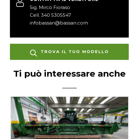
Sig. Mirco Fioraso
Cell. 340 5305547
infobassan@bassan.com
TROVA IL TUO MODELLO
Ti può interessare anche