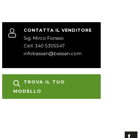
CONTATTA IL VENDITORE
Sig. Mirco Fioraso
Cell. 340 5305547
infobassan@bassan.com
TROVA IL TUO
MODELLO