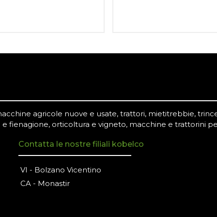
chine agricole nuove e usate, trattori, mietitrebbie, trince,
 e fienagione, orticoltura e vigneto, macchine e trattorini pe
Contatta le nostre filiali kobelco
VI - Bolzano Vicentino
CA - Monastir