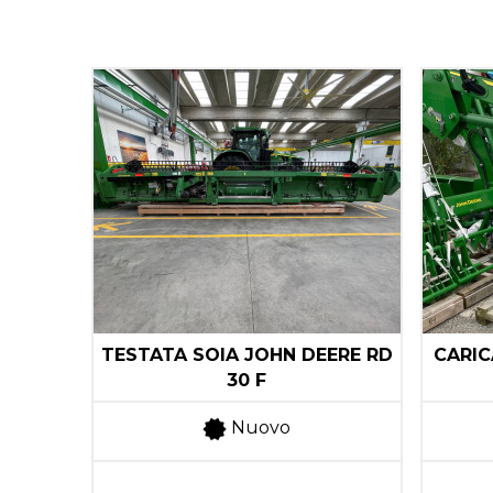
M
TESTATA SOIA JOHN DEERE RD
CARIC
30 F
o: 2023
Nuovo