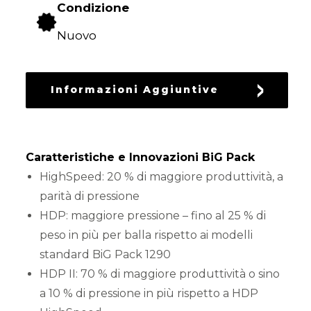
Condizione
DEL
VERDE
Nuovo
LAVORAZIONE
DEL
Informazioni Aggiuntive
TERRENO
SEMINA
Caratteristiche e Innovazioni BiG Pack
HighSpeed: 20 % di maggiore produttività, a
parità di pressione
PROTEZIONE
HDP: maggiore pressione – fino al 25 % di
DELLE
CULTURE
peso in più per balla rispetto ai modelli
standard BiG Pack 1290
HDP II: 70 % di maggiore produttività o sino
a 10 % di pressione in più rispetto a HDP