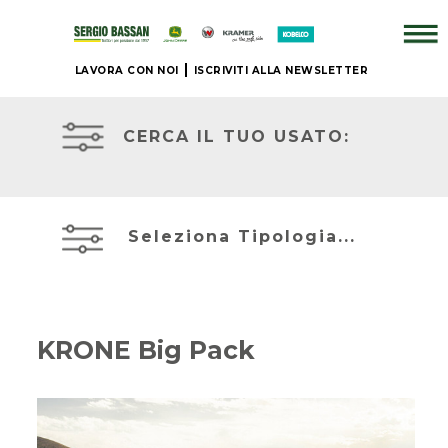
LAVORA CON NOI
ISCRIVITI ALLA NEWSLETTER
ATTREZZATURE
AZIENDA
IN
PRONTA
CERCA IL TUO USATO:
CONSEGNA
+
PRONTA
BRAND
CONSEGNA
Seleziona Tipologia...
NUOVO
ACCESSORI
JOHN
+
DEERE
KRONE Big Pack
IL
NOSTRO
MIETITREBBIE
USATO