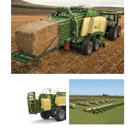
+
TRINCE
SEMOVENTI
NOLEGGIO
+
MACCHINE
PER
LA
PROMOZIONI
FIENAGIONE
SERVIZI
SOLLEVATORI
TELESCOPICI
+
MACCHINE
NEWS
MOVIMENTO
TERRA
CONTATTI
MANUTENZIONE