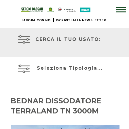
LAVORA CON NOI
ISCRIVITI ALLA NEWSLETTER
ATTREZZATURE
AZIENDA
IN
PRONTA
CERCA IL TUO USATO:
CONSEGNA
+
PRONTA
BRAND
CONSEGNA
Seleziona Tipologia...
NUOVO
ACCESSORI
JOHN
+
DEERE
BEDNAR DISSODATORE
IL
TERRALAND TN 3000M
NOSTRO
MIETITREBBIE
USATO