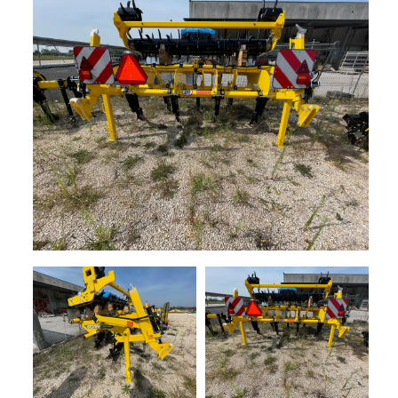
+
TRINCE
SEMOVENTI
NOLEGGIO
+
MACCHINE
PER
LA
PROMOZIONI
FIENAGIONE
SERVIZI
SOLLEVATORI
TELESCOPICI
+
MACCHINE
NEWS
MOVIMENTO
TERRA
CONTATTI
MANUTENZIONE