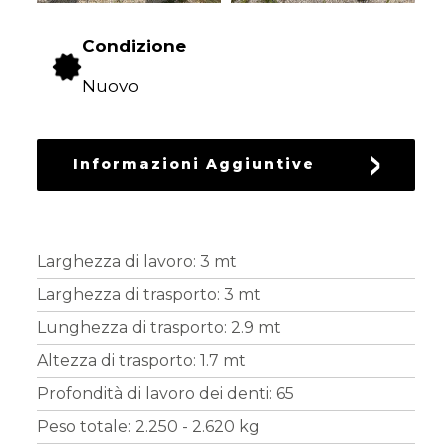
DEL
VERDE
Condizione
Nuovo
LAVORAZIONE
DEL
TERRENO
Informazioni Aggiuntive
SEMINA
Larghezza di lavoro: 3 mt
PROTEZIONE
Larghezza di trasporto: 3 mt
DELLE
Lunghezza di trasporto: 2.9 mt
CULTURE
Altezza di trasporto: 1.7 mt
Profondità di lavoro dei denti: 65
Peso totale: 2.250 - 2.620 kg