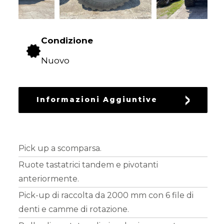
DEL
VERDE
Condizione
LAVORAZIONE
DEL
Nuovo
TERRENO
Informazioni Aggiuntive
SEMINA
PROTEZIONE
Pick up a scomparsa.
DELLE
Ruote tastatrici tandem e pivotanti
CULTURE
anteriormente.
Pick-up di raccolta da 2000 mm con 6 file di
denti e camme di rotazione.