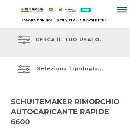
LAVORA CON NOI
ISCRIVITI ALLA NEWSLETTER
ATTREZZATURE
AZIENDA
IN
PRONTA
CERCA IL TUO USATO:
CONSEGNA
+
PRONTA
BRAND
CONSEGNA
Seleziona Tipologia...
NUOVO
ACCESSORI
JOHN
+
DEERE
SCHUITEMAKER RIMORCHIO
IL
AUTOCARICANTE RAPIDE
NOSTRO
MIETITREBBIE
USATO
6600