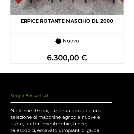
1
ERPICE ROTANTE MASCHIO DL 2000
Nuovo
6.300,00 €
Sergio Bassan srl
Nelle sue 10 sedi, l’azienda propone una
selezione di macchine agricole nuove e
usate, trattori, mietitrebbie, trince,
telescopici, escavatori, impianti di guida