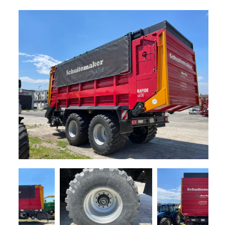
+
TRINCE
SEMOVENTI
NOLEGGIO
+
MACCHINE
PER
LA
PROMOZIONI
FIENAGIONE
SERVIZI
SOLLEVATORI
TELESCOPICI
+
MACCHINE
NEWS
MOVIMENTO
TERRA
CONTATTI
MANUTENZIONE