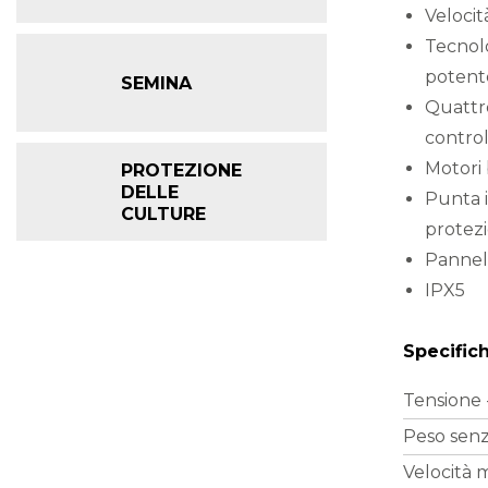
Velocit
Tecnol
potente
SEMINA
Quattro
control
Motori 
PROTEZIONE
DELLE
Punta i
CULTURE
protez
Pannell
IPX5
Specific
Tensione 
Peso senza
Velocità m