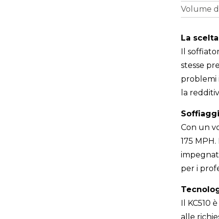
Volume d'
La scelta
Il soffia
stesse pre
problemi 
la redditiv
Soffiaggi
Con un vo
175 MPH. 
impegnati
per i prof
Tecnolog
Il KC510 
alle richi