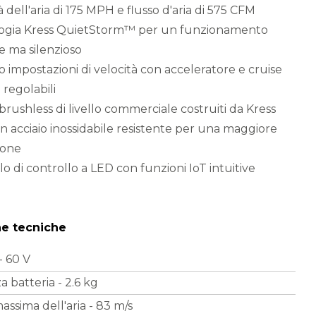
à dell'aria di 175 MPH e flusso d'aria di 575 CFM
ogia Kress QuietStorm™ per un funzionamento
 ma silenzioso
 impostazioni di velocità con acceleratore e cruise
 regolabili
brushless di livello commerciale costruiti da Kress
n acciaio inossidabile resistente per una maggiore
ione
o di controllo a LED con funzioni IoT intuitive
he tecniche
- 60 V
 batteria - 2.6 kg
assima dell'aria - 83 m/s