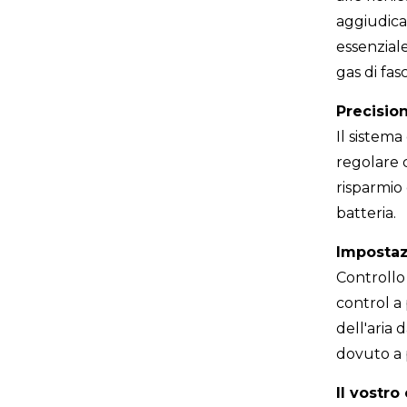
aggiudicar
essenzial
gas di fasc
Precisio
Il sistema
regolare 
risparmio
batteria.
Impostazi
Controllo 
control a
dell'aria
dovuto a p
Il vostro