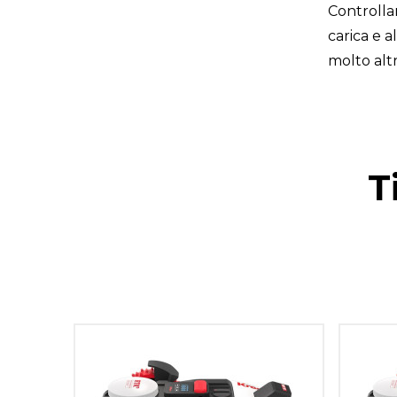
Controllar
carica e a
molto alt
T