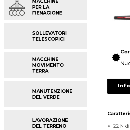
MACCHINE
PER LA
FIENAGIONE
SOLLEVATORI
TELESCOPICI
Con
MACCHINE
Nu
MOVIMENTO
TERRA
Inf
MANUTENZIONE
DEL VERDE
Caratteri
LAVORAZIONE
DEL TERRENO
22 N di