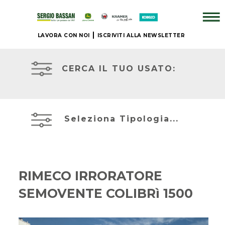
LAVORA CON NOI
ISCRIVITI ALLA NEWSLETTER
AZIENDA
TRATTORI
USATI
CERCA IL TUO USATO:
+
ATTREZZATURE
BRAND
USATE
Seleziona Tipologia...
NUOVO
MIETITREBBIE
+
USATE
RIMECO IRRORATORE
IL
SEMOVENTE COLIBRì 1500
TELESCOPICI
NOSTRO
ED
USATO
ESCAVATORI