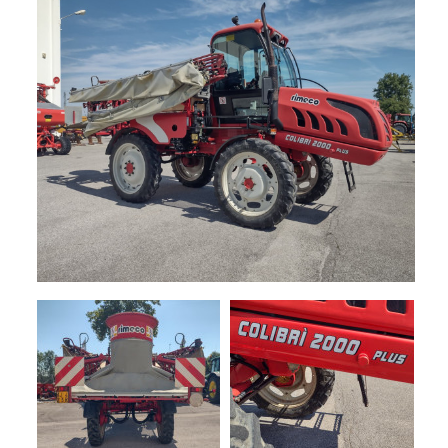
+
TRINCE
NOLEGGIO
+
TESTATE
PROMOZIONI
SERVIZI
POLVERIZZATORI
+
NEWS
GIARDINAGGIO
CONTATTI
ACCESSORI
E