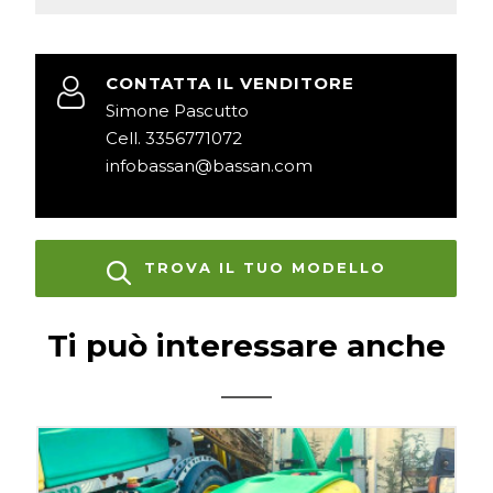
CONTATTA IL VENDITORE
Simone Pascutto
Cell. 3356771072
infobassan@bassan.com
TROVA IL TUO MODELLO
Ti può interessare anche