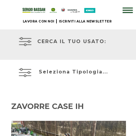
LAVORA CON NOI
ISCRIVITI ALLA NEWSLETTER
AZIENDA
TRATTORI
USATI
CERCA IL TUO USATO:
+
ATTREZZATURE
BRAND
USATE
Seleziona Tipologia...
NUOVO
MIETITREBBIE
+
USATE
ZAVORRE CASE IH
IL
TELESCOPICI
NOSTRO
ED
USATO
ESCAVATORI