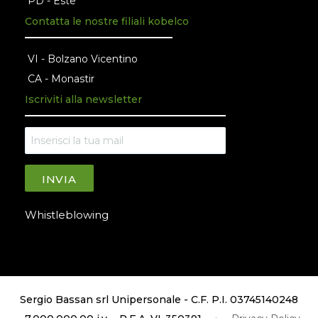
PD - Este
Contatta le nostre filiali kobelco
VI - Bolzano Vicentino
CA - Monastir
Iscriviti alla newsletter
INVIA
Whistleblowing
Sergio Bassan srl Unipersonale - C.F. P.I. 03745140248