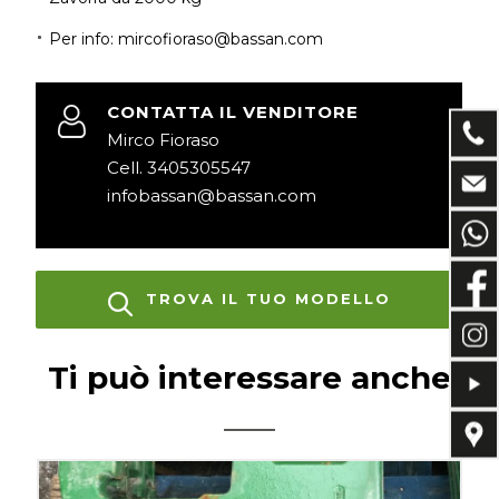
Per info: mircofioraso@bassan.com
CONTATTA IL VENDITORE
Mirco Fioraso
Cell. 3405305547
infobassan@bassan.com
TROVA IL TUO MODELLO
Ti può interessare anche