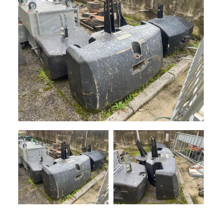
+
TRINCE
NOLEGGIO
+
TESTATE
PROMOZIONI
SERVIZI
POLVERIZZATORI
+
NEWS
GIARDINAGGIO
CONTATTI
ACCESSORI
E