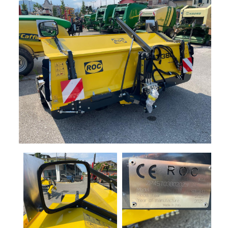
+
TRINCE
SEMOVENTI
NOLEGGIO
+
MACCHINE
PER
LA
PROMOZIONI
FIENAGIONE
SERVIZI
SOLLEVATORI
TELESCOPICI
+
MACCHINE
NEWS
MOVIMENTO
TERRA
CONTATTI
MANUTENZIONE