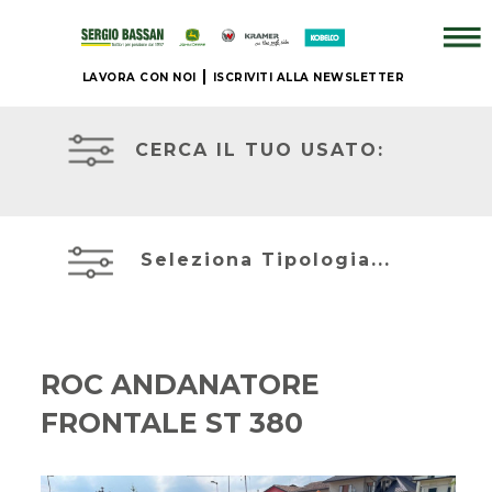
LAVORA CON NOI
ISCRIVITI ALLA NEWSLETTER
ATTREZZATURE
AZIENDA
IN
PRONTA
CERCA IL TUO USATO:
CONSEGNA
+
PRONTA
BRAND
CONSEGNA
Seleziona Tipologia...
NUOVO
ACCESSORI
JOHN
+
DEERE
ROC ANDANATORE
IL
FRONTALE ST 380
NOSTRO
MIETITREBBIE
USATO