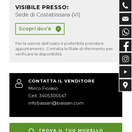
VISIBILE PRESSO:
Sede di Costabissara (VI)
Scopri dov’è
Per la visione dell’usato è preferibile prendere
appuntamento. Contatta la filiale di riferimento per
verificare la disponibilità.
CONTATTA IL VENDITORE
Mirco Fioraso
Cell. 3405305547
infobassan@bassan.com
TROVA IL TUO MODELLO