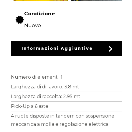
DEL
VERDE
Condizione
Nuovo
LAVORAZIONE
DEL
TERRENO
Informazioni Aggiuntive
SEMINA
Numero di elementi: 1
PROTEZIONE
Larghezza di di lavoro: 3.8 mt
DELLE
Larghezza di raccolta: 2.95 mt
CULTURE
Pick-Up a 6 aste
4 ruote disposte in tandem con sospensione
meccanica a molla
e regolazione elettrica