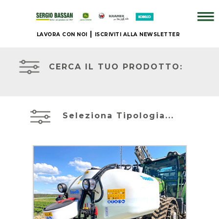
LAVORA CON NOI
ISCRIVITI ALLA NEWSLETTER
ATTREZZATURE
AZIENDA
IN
PRONTA
CERCA IL TUO PRODOTTO:
CONSEGNA
+
PRONTA
BRAND
CONSEGNA
Seleziona Tipologia...
NUOVO
ACCESSORI
JOHN
+
DEERE
IL
NOSTRO
MIETITREBBIE
USATO