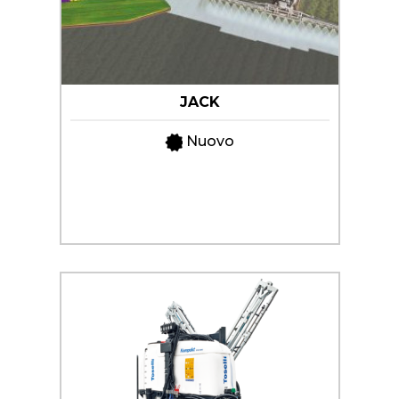
DEL
VERDE
LAVORAZIONE
DEL
JACK
TERRENO
Nuovo
SEMINA
PROTEZIONE
DELLE
CULTURE