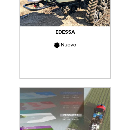
+
TRINCE
SEMOVENTI
NOLEGGIO
EDESSA
+
MACCHINE
PER
Nuovo
LA
PROMOZIONI
FIENAGIONE
SERVIZI
SOLLEVATORI
TELESCOPICI
+
MACCHINE
NEWS
MOVIMENTO
TERRA
CONTATTI
MANUTENZIONE