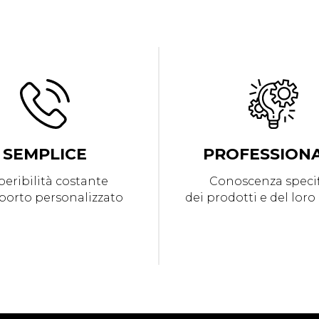
SEMPLICE
PROFESSION
eribilità costante
Conoscenza specif
porto personalizzato
dei prodotti e del loro 