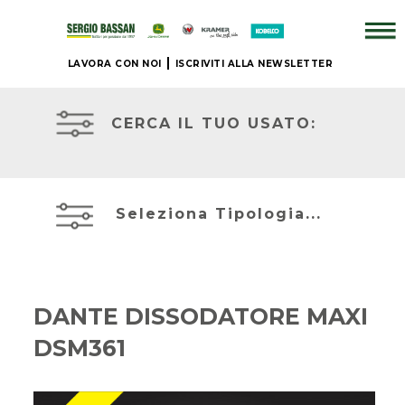
LAVORA CON NOI
ISCRIVITI ALLA NEWSLETTER
AZIENDA
TRATTORI
USATI
CERCA IL TUO USATO:
+
ATTREZZATURE
BRAND
USATE
Seleziona Tipologia...
NUOVO
MIETITREBBIE
+
USATE
DANTE DISSODATORE MAXI
IL
DSM361
TELESCOPICI
NOSTRO
ED
USATO
ESCAVATORI