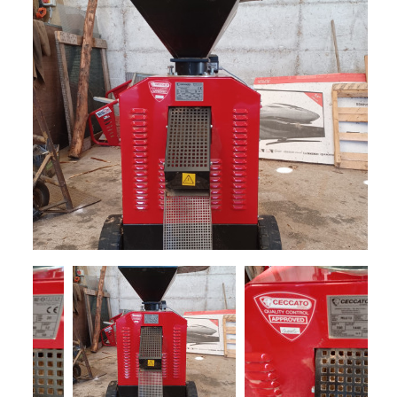
+
TRINCE
NOLEGGIO
+
TESTATE
PROMOZIONI
SERVIZI
POLVERIZZATORI
+
NEWS
GIARDINAGGIO
CONTATTI
ACCESSORI
E