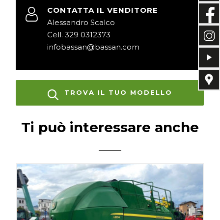
CONTATTA IL VENDITORE
Alessandro Scalco
Cell. 329 0312373
infobassan@bassan.com
TROVA IL TUO MODELLO
Ti può interessare anche