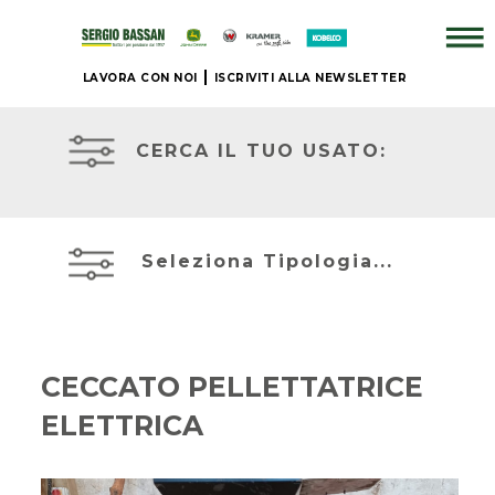
LAVORA CON NOI
ISCRIVITI ALLA NEWSLETTER
AZIENDA
TRATTORI
USATI
CERCA IL TUO USATO:
+
ATTREZZATURE
BRAND
USATE
Seleziona Tipologia...
NUOVO
MIETITREBBIE
+
USATE
CECCATO PELLETTATRICE
IL
ELETTRICA
TELESCOPICI
NOSTRO
ED
USATO
ESCAVATORI