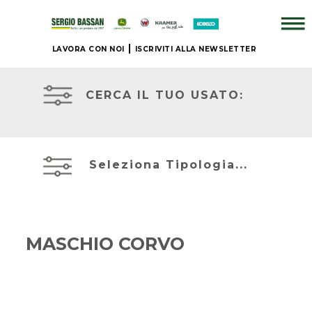
LAVORA CON NOI
ISCRIVITI ALLA NEWSLETTER
ATTREZZATURE
AZIENDA
IN
PRONTA
CERCA IL TUO USATO:
CONSEGNA
+
PRONTA
BRAND
CONSEGNA
Seleziona Tipologia...
NUOVO
ACCESSORI
JOHN
+
DEERE
MASCHIO CORVO
IL
NOSTRO
MIETITREBBIE
USATO