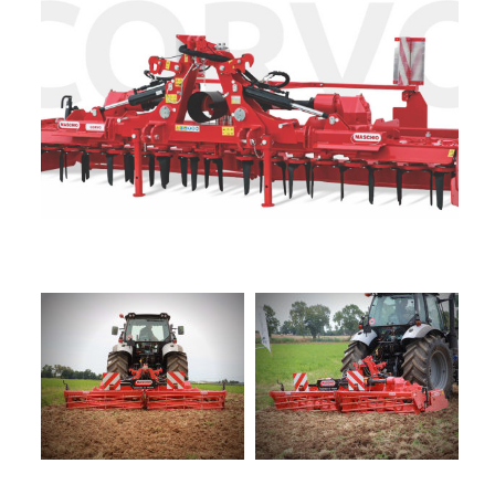
+
TRINCE
SEMOVENTI
NOLEGGIO
+
MACCHINE
PER
LA
PROMOZIONI
FIENAGIONE
SERVIZI
SOLLEVATORI
TELESCOPICI
+
MACCHINE
NEWS
MOVIMENTO
TERRA
CONTATTI
MANUTENZIONE