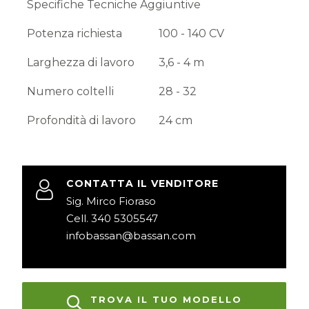
Specifiche Tecniche Aggiuntive
Potenza richiesta
100 - 140 CV
Larghezza di lavoro
3,6 - 4 m
Numero coltelli
28 - 32
Profondità di lavoro
24 cm
CONTATTA IL VENDITORE
Sig. Mirco Fioraso
Cell. 340 5305547
infobassan@bassan.com
TROVA IL TUO MODELLO