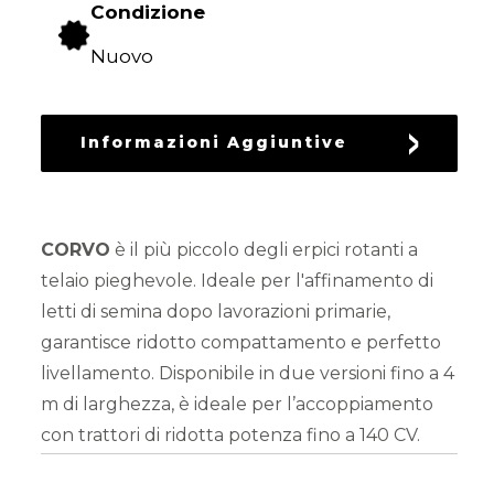
Condizione
DEL
VERDE
Nuovo
LAVORAZIONE
DEL
Informazioni Aggiuntive
TERRENO
SEMINA
CORVO
è il più piccolo degli erpici rotanti a
telaio pieghevole. Ideale per l'affinamento di
letti di semina dopo lavorazioni primarie,
PROTEZIONE
garantisce ridotto compattamento e perfetto
DELLE
CULTURE
livellamento. Disponibile in due versioni fino a 4
m di larghezza, è ideale per l’accoppiamento
con trattori di ridotta potenza fino a 140 CV.